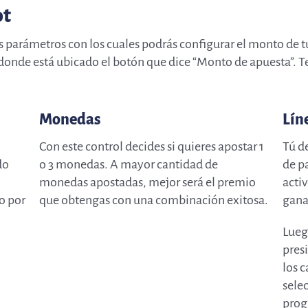
ot
 parámetros con los cuales podrás configurar el monto de tu 
, donde está ubicado el botón que dice “Monto de apuesta”. T
Monedas
Lín
Con este control decides si quieres apostar 1
Tú de
do
o 3 monedas. A mayor cantidad de
de p
monedas apostadas, mejor será el premio
acti
o por
que obtengas con una combinación exitosa.
gana
Lueg
presi
los 
sele
progr