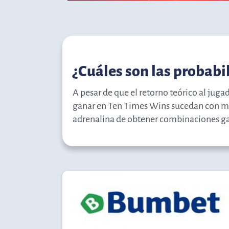
¿Cuáles son las probabi
A pesar de que el retorno teórico al juga
ganar en Ten Times Wins sucedan con may
adrenalina de obtener combinaciones ga