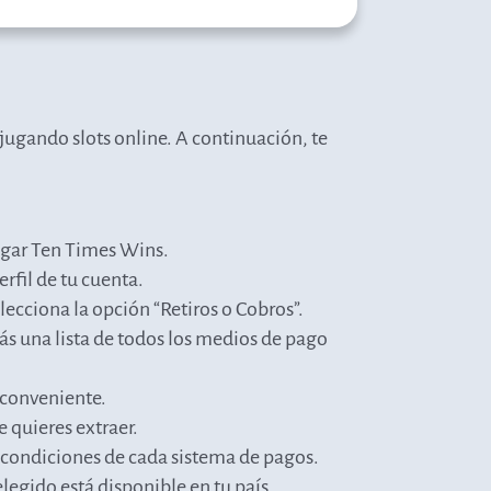
jugando slots online. A continuación, te
jugar Ten Times Wins.
erfil de tu cuenta.
elecciona la opción “Retiros o Cobros”.
rás una lista de todos los medios de pago
 conveniente.
 quieres extraer.
y condiciones de cada sistema de pagos.
legido está disponible en tu país.