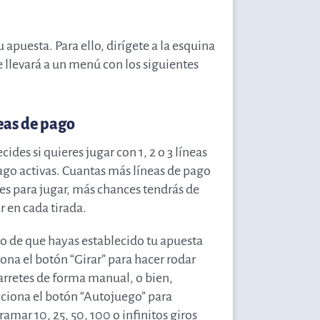
apuesta. Para ello, dirígete a la esquina
e llevará a un menú con los siguientes
eas de pago
cides si quieres jugar con 1, 2 o 3 líneas
ago activas. Cuantas más líneas de pago
ves para jugar, más chances tendrás de
r en cada tirada.
o de que hayas establecido tu apuesta
ona el botón “Girar” para hacer rodar
carretes de forma manual, o bien,
cciona el botón “Autojuego” para
amar 10, 25, 50, 100 o infinitos giros