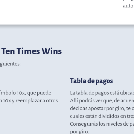
auto
l Ten Times Wins
guientes:
Tabla de pagos
símbolo 10x, que puede
La tabla de pagos está ubica
 10x y reemplazar a otros
Allí podrás ver que, de acu
decidas apostar por giro, te 
cuales están divididos en tre
Conseguirás los niveles de p
por giro.