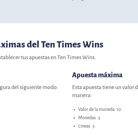
ximas del Ten Times Wins
stablecer tus apuestas en Ten Times Wins.
Apuesta máxima
igura del siguiente modo:
Esta apuesta tiene un valor d
manera:
Valor de la moneda: 10
Monedas: 3
Líneas: 3