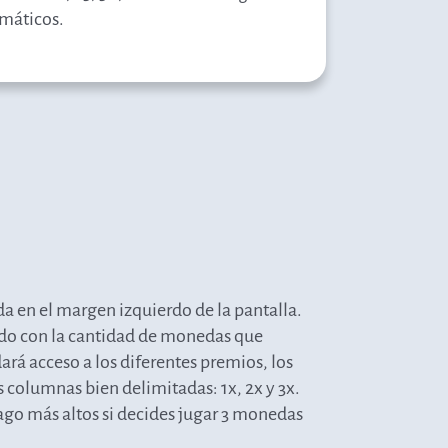
máticos.
da en el margen izquierdo de la pantalla.
erdo con la cantidad de monedas que
dará acceso a los diferentes premios, los
s columnas bien delimitadas: 1x, 2x y 3x.
ago más altos si decides jugar 3 monedas