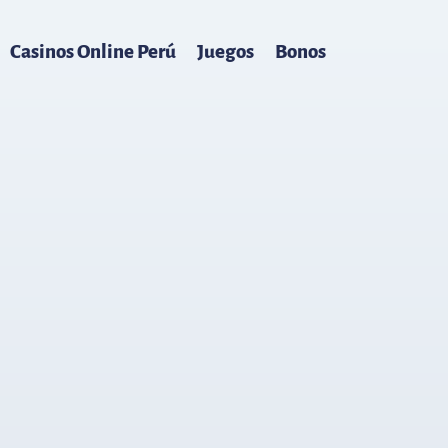
Casinos Online Perú
Juegos
Bonos