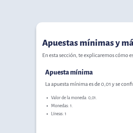
Apuestas mínimas y má
En esta sección, te explicaremos cómo e
Apuesta mínima
La apuesta mínima es de 0,01 y se conf
Valor de la moneda: 0,01.
Monedas: 1.
Líneas: 1