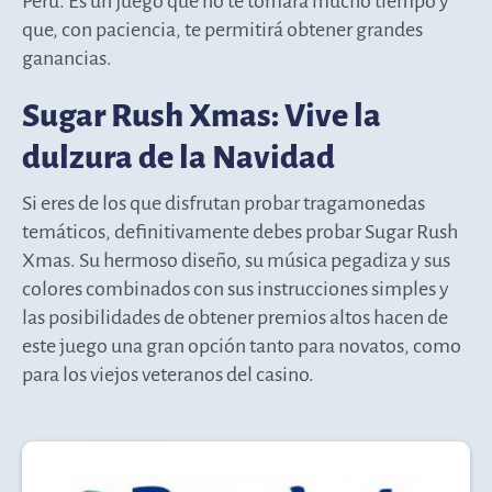
Perú. Es un juego que no te tomará mucho tiempo y
que, con paciencia, te permitirá obtener grandes
ganancias.
Sugar Rush Xmas: Vive la
dulzura de la Navidad
Si eres de los que disfrutan probar tragamonedas
temáticos, definitivamente debes probar Sugar Rush
Xmas. Su hermoso diseño, su música pegadiza y sus
colores combinados con sus instrucciones simples y
las posibilidades de obtener premios altos hacen de
este juego una gran opción tanto para novatos, como
para los viejos veteranos del casino.