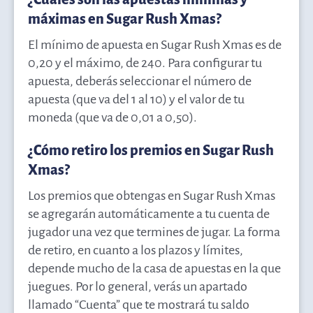
máximas en Sugar Rush Xmas?
El mínimo de apuesta en Sugar Rush Xmas es de
0,20 y el máximo, de 240. Para configurar tu
apuesta, deberás seleccionar el número de
apuesta (que va del 1 al 10) y el valor de tu
moneda (que va de 0,01 a 0,50).
¿Cómo retiro los premios en Sugar Rush
Xmas?
Los premios que obtengas en Sugar Rush Xmas
se agregarán automáticamente a tu cuenta de
jugador una vez que termines de jugar. La forma
de retiro, en cuanto a los plazos y límites,
depende mucho de la casa de apuestas en la que
juegues. Por lo general, verás un apartado
llamado “Cuenta” que te mostrará tu saldo