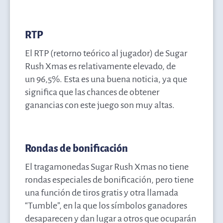
RTP
El RTP (retorno teórico al jugador) de Sugar
Rush Xmas es relativamente elevado, de
un 96,5%. Esta es una buena noticia, ya que
significa que las chances de obtener
ganancias con este juego son muy altas.
Rondas de bonificación
El tragamonedas Sugar Rush Xmas no tiene
rondas especiales de bonificación, pero tiene
una función de tiros gratis y otra llamada
“Tumble”, en la que los símbolos ganadores
desaparecen y dan lugar a otros que ocuparán