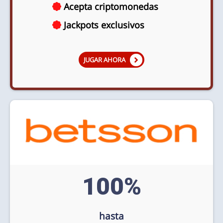
Acepta criptomonedas
Jackpots exclusivos
JUGAR AHORA
100%
hasta