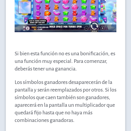
Si bien esta función no es una bonificación, es
una función muy especial. Para comenzar,
deberás tener una ganancia.
Los símbolos ganadores desaparecerán de la
pantalla y serán reemplazados por otros. Si los
símbolos que caen también son ganadores,
aparecerá en la pantalla un multiplicador que
quedará fijo hasta que no haya más
combinaciones ganadoras.