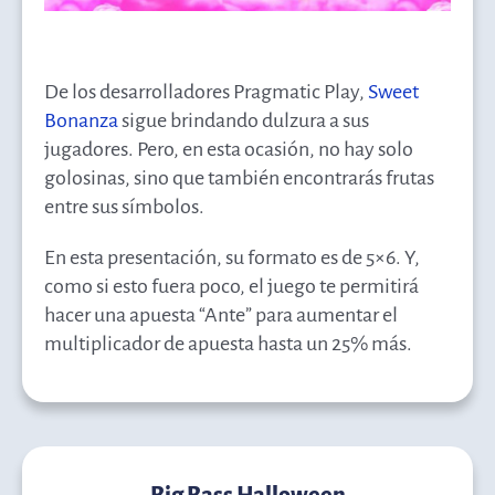
De los desarrolladores Pragmatic Play,
Sweet
Bonanza
sigue brindando dulzura a sus
jugadores. Pero, en esta ocasión, no hay solo
golosinas, sino que también encontrarás frutas
entre sus símbolos.
En esta presentación, su formato es de 5×6. Y,
como si esto fuera poco, el juego te permitirá
hacer una apuesta “Ante” para aumentar el
multiplicador de apuesta hasta un 25% más.
Big Bass Halloween