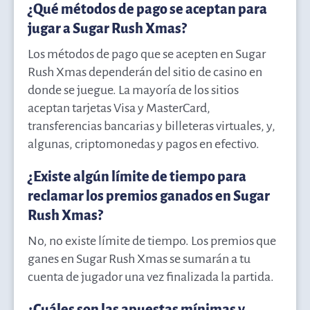
¿Qué métodos de pago se aceptan para
jugar a Sugar Rush Xmas?
Los métodos de pago que se acepten en Sugar
Rush Xmas dependerán del sitio de casino en
donde se juegue. La mayoría de los sitios
aceptan tarjetas Visa y MasterCard,
transferencias bancarias y billeteras virtuales, y,
algunas, criptomonedas y pagos en efectivo.
¿Existe algún límite de tiempo para
reclamar los premios ganados en Sugar
Rush Xmas?
No, no existe límite de tiempo. Los premios que
ganes en Sugar Rush Xmas se sumarán a tu
cuenta de jugador una vez finalizada la partida.
¿Cuáles son las apuestas mínimas y