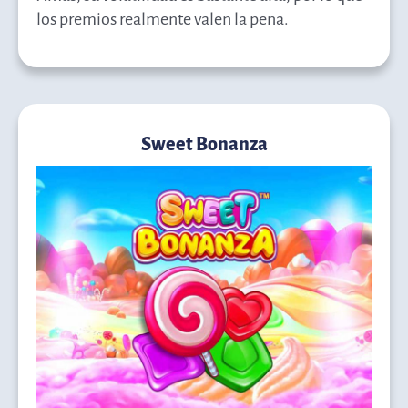
los premios realmente valen la pena.
Sweet Bonanza