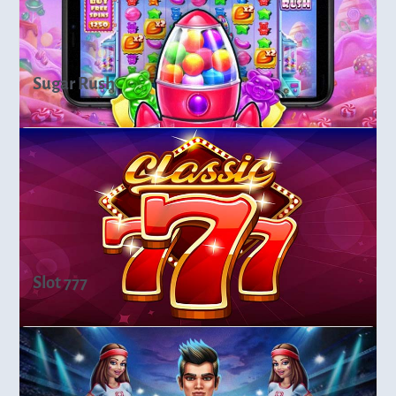
Sugar Rush
Slot 777