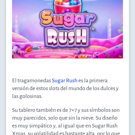
El tragamonedas
Sugar Rush
es la primera
versión de estos slots del mundo de los dulces y
las golosinas.
Su tablero también es de 7×7 y sus símbolos son
muy parecidos, solo que sin la nieve. Su diseño
es muy simpático y, al igual que en Sugar Rush
Xmas, su volatilidad es bastante alta, por lo que