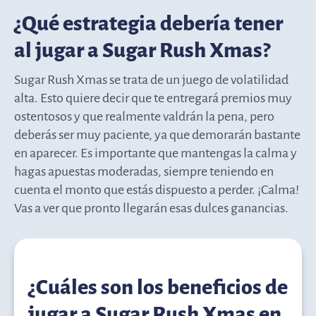
¿Qué estrategia debería tener
al jugar a Sugar Rush Xmas?
Sugar Rush Xmas se trata de un juego de volatilidad
alta. Esto quiere decir que te entregará premios muy
ostentosos y que realmente valdrán la pena, pero
deberás ser muy paciente, ya que demorarán bastante
en aparecer. Es importante que mantengas la calma y
hagas apuestas moderadas, siempre teniendo en
cuenta el monto que estás dispuesto a perder. ¡Calma!
Vas a ver que pronto llegarán esas dulces ganancias.
¿Cuáles son los beneficios de
jugar a Sugar Rush Xmas en