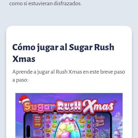
como si estuvieran disfrazados.
Cómo jugar al Sugar Rush
Xmas
Aprende a jugar al Rush Xmas en este breve paso
a paso: