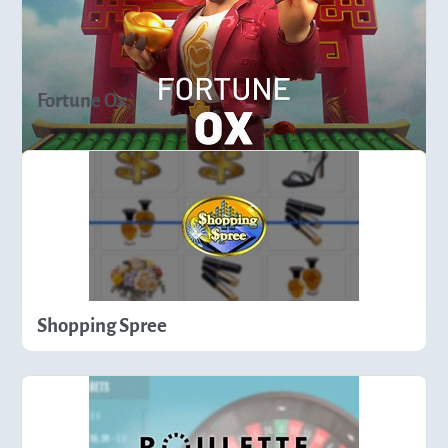
Fortune Ox
Shopping Spree