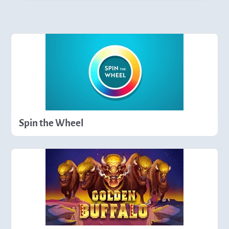
Spin the Wheel