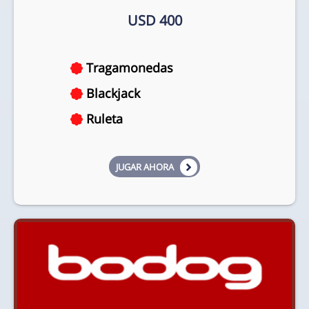
USD 400
Tragamonedas
Blackjack
Ruleta
JUGAR AHORA