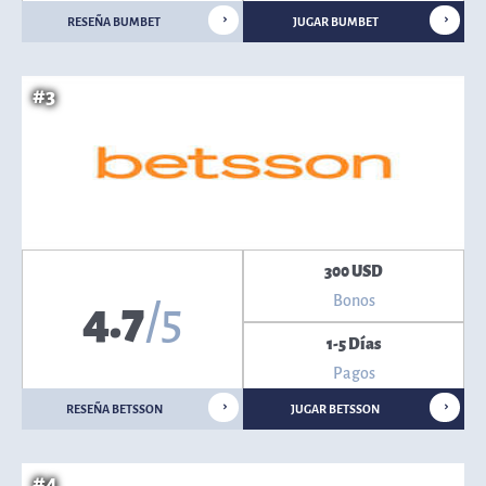
RESEÑA BUMBET
JUGAR BUMBET
#3
300 USD
Bonos
4.7
/5
1-5 Días
Pagos
RESEÑA BETSSON
JUGAR BETSSON
#4