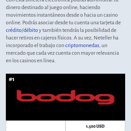
dinero destinado al juego online, haciendo
movimientos instantáneos desde o hacia un casino
online. Podrás asociar desde tu cuenta una tarjeta de
crédito
/
débito
y también tendrás la posibilidad de
hacer retiros en cajeros físicos. A su vez, Neteller ha
incorporado el trabajo con
criptomonedas
, un
mercado que cada vez cuenta con mayor relevancia
en los casinos en línea.
#1
1.500 USD