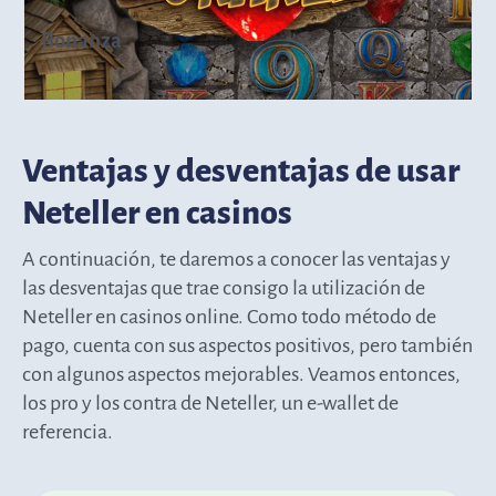
Bonanza
Ventajas y desventajas de usar
Neteller en casinos
A continuación, te daremos a conocer las ventajas y
las desventajas que trae consigo la utilización de
Neteller en casinos online. Como todo método de
pago, cuenta con sus aspectos positivos, pero también
con algunos aspectos mejorables. Veamos entonces,
los pro y los contra de Neteller, un e-wallet de
referencia.