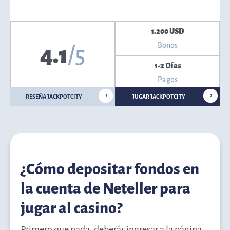
1.200 USD
Bonos
4.1
/5
1-2 Días
Pagos
RESEÑA JACKPOTCITY
JUGAR JACKPOTCITY
¿Cómo depositar fondos en
la cuenta de Neteller para
jugar al casino?
Primero que nada, deberás ingresar a la página