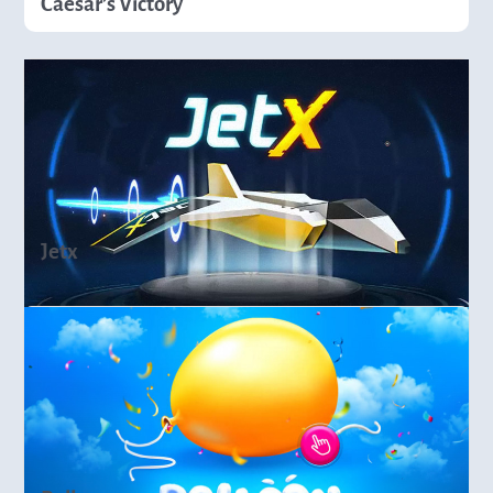
Caesar’s Victory
Jetx