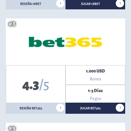
RESEÑA 1XBET
JUGAR 1XBET
#8
1.000 USD
Bonos
4.3
/5
1-3 Días
Pagos
RESEÑA BET365
JUGAR BET365
#9