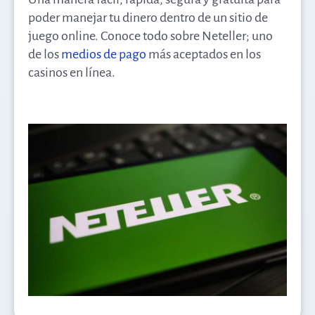
poder manejar tu dinero dentro de un sitio de
juego online. Conoce todo sobre Neteller; uno
de los
medios de pago
más aceptados en los
casinos en línea.