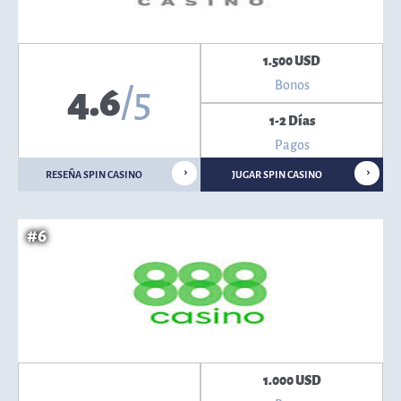
1.500 USD
Bonos
4.6
/5
1-2 Días
Pagos
RESEÑA SPIN CASINO
JUGAR SPIN CASINO
#6
1.000 USD