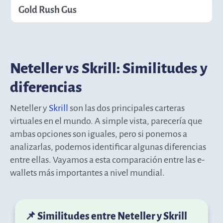
Gold Rush Gus
Neteller vs Skrill: Similitudes y
diferencias
Neteller y
Skrill
son las dos principales carteras
virtuales en el mundo. A simple vista, parecería que
ambas opciones son iguales, pero si ponemos a
analizarlas, podemos identificar algunas diferencias
entre ellas. Vayamos a esta comparación entre las e-
wallets más importantes a nivel mundial.
📌 Similitudes entre Neteller y Skrill