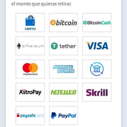
el monto que quieras retirar.