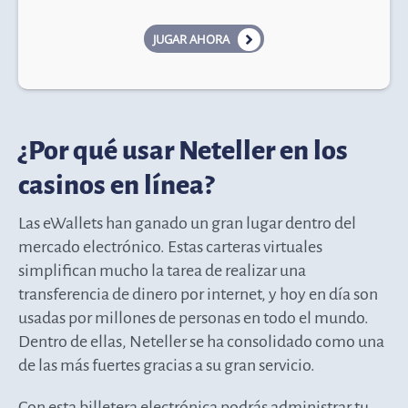
JUGAR AHORA
¿Por qué usar Neteller en los
casinos en línea?
Las eWallets han ganado un gran lugar dentro del
mercado electrónico. Estas carteras virtuales
simplifican mucho la tarea de realizar una
transferencia de dinero por internet, y hoy en día son
usadas por millones de personas en todo el mundo.
Dentro de ellas, Neteller se ha consolidado como una
de las más fuertes gracias a su gran servicio.
Con esta billetera electrónica podrás administrar tu