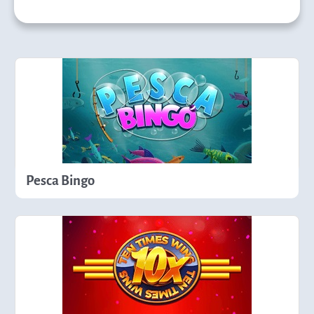
Pesca Bingo