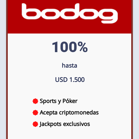
100%
hasta
USD 1.500
Sports y Póker
Acepta criptomonedas
Jackpots exclusivos