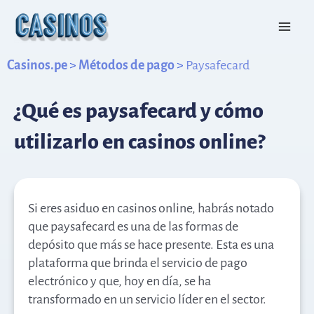
Skip
Casinos.pe
>
Métodos de pago
>
Paysafecard
to
content
¿Qué es paysafecard y cómo
utilizarlo en casinos online?
Si eres asiduo en casinos online, habrás notado
que paysafecard es una de las formas de
depósito que más se hace presente. Esta es una
plataforma que brinda el servicio de pago
electrónico y que, hoy en día, se ha
transformado en un servicio líder en el sector.