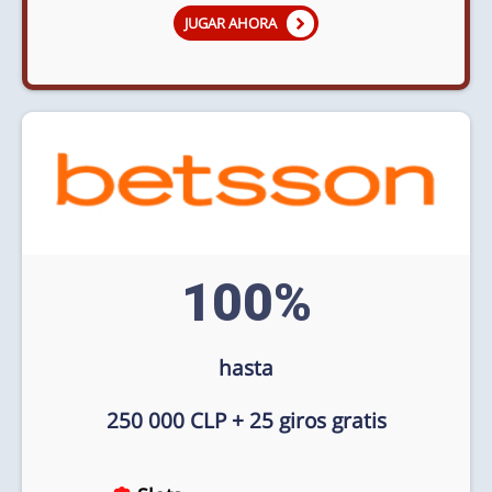
JUGAR AHORA
100%
hasta
250 000 CLP + 25 giros gratis