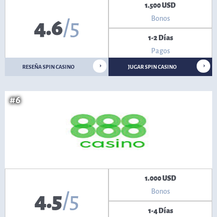
1.500 USD
Bonos
4.6
/5
1-2 Días
Pagos
RESEÑA SPIN CASINO
JUGAR SPIN CASINO
#6
1.000 USD
Bonos
4.5
/5
1-4 Días