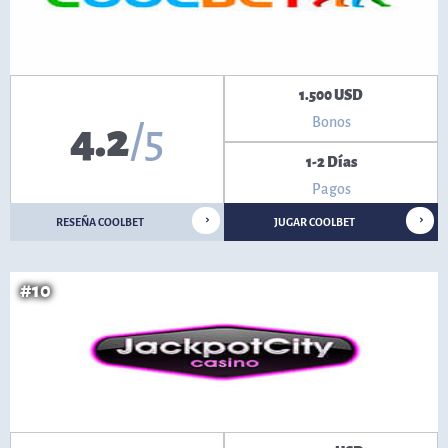
1.500 USD
Bonos
4.2
/5
1-2 Días
Pagos
RESEÑA COOLBET
JUGAR COOLBET
#10