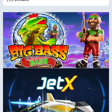
Big Bass Christmas Bash
Jetx