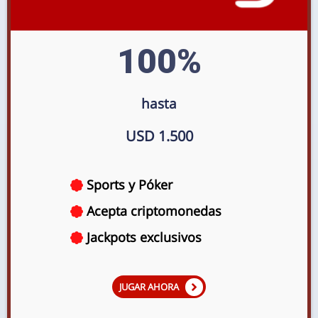
100%
hasta
USD 1.500
Sports y Póker
Acepta criptomonedas
Jackpots exclusivos
JUGAR AHORA