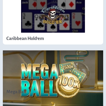
Caribbean Hold’em
Mega Ball