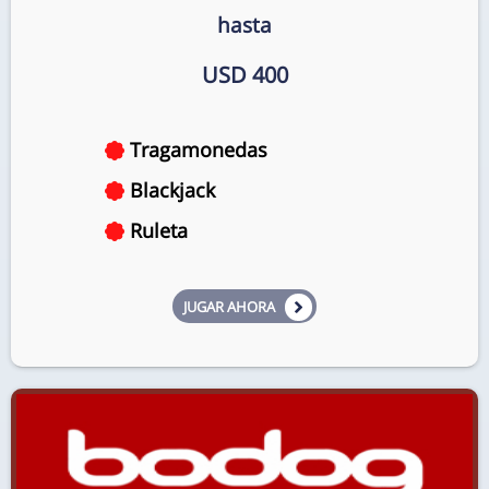
hasta
USD 400
Tragamonedas
Blackjack
Ruleta
JUGAR AHORA