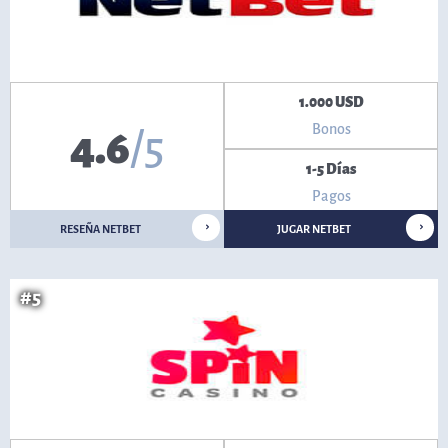
1.000 USD
Bonos
4.6
/5
1-5 Días
Pagos
RESEÑA NETBET
JUGAR NETBET
#5