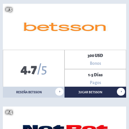
#3
300 USD
Bonos
4.7
/5
1-5 Días
Pagos
RESEÑA BETSSON
JUGAR BETSSON
#4