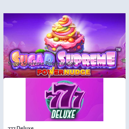
Sugar Supreme Powernudge
777 Deluxe