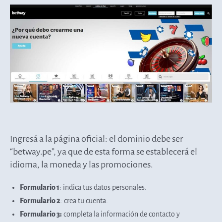
Ingresá a la página oficial: el dominio debe ser
“betway.pe”, ya que de esta forma se establecerá el
idioma, la moneda y las promociones.
Formulario 1
: indica tus datos personales.
Formulario 2
: crea tu cuenta.
Formulario 3:
completa la información de contacto y