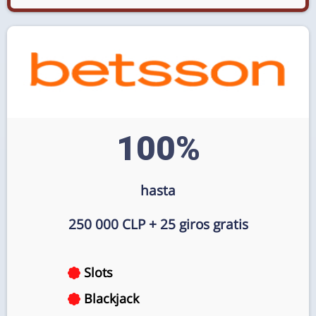
100%
hasta
250 000 CLP + 25 giros gratis
Slots
Blackjack